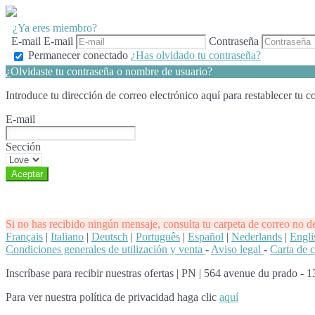
¿Ya eres miembro?
E-mail
E-mail
Contraseña
Permanecer conectado
¿Has olvidado tu contraseña?
¿Olvidaste tu contraseña o nombre de usuario?
Introduce tu dirección de correo electrónico aquí para restablecer tu c
E-mail
Sección
Si no has recibido ningún mensaje, consulta tu carpeta de correo no d
Français
|
Italiano
|
Deutsch
|
Português
|
Español
|
Nederlands
|
Engli
Condiciones generales de utilización y venta
-
Aviso legal
-
Carta de 
Inscríbase para recibir nuestras ofertas
|
PN | 564 avenue du prado - 
Para ver nuestra política de privacidad haga clic
aquí