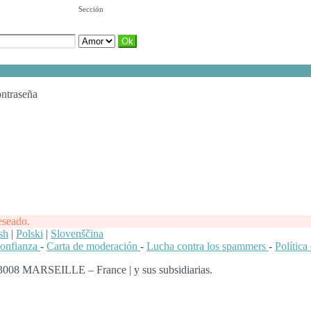
Sección
ontraseña
eseado.
sh
|
Polski
|
Slovenščina
confianza
-
Carta de moderación
-
Lucha contra los spammers
-
Polític
13008 MARSEILLE – France | y sus subsidiarias.