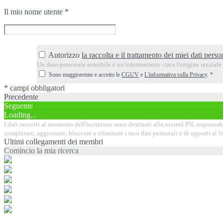
Il mio nome utente
*
Autorizzo
la raccolta e il trattamento dei miei dati person
Un dato personale sensibile è un'informazione circa l'origine razziale o
Sono maggiorenne e accetto le
CGUV
e
L'informativa sulla Privacy
.
*
* campi obbligatori
Precedente
Seguente
Loading...
I dati raccolti al momento dell'iscrizione sono destinati alla società PN, responsabil
completare, aggiornare, bloccare o eliminare i tuoi dati personali e di opporti al
Ultimi collegamenti dei membri
Comincio la mia ricerca