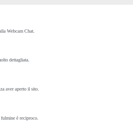
e alla Webcam Chat.
olto dettagliata.
a aver aperto il sito.
i fulmine è reciproco.